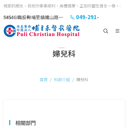
親愛的朋友，我祝你事事順利，身體健康，正如你靈性健全一樣。-
049-291-
54546 南投縣埔里鎮鐵山路一
約翰三書1:2
2151#2152
號
婦兒科
首頁
科部介紹
婦兒科
相關部門