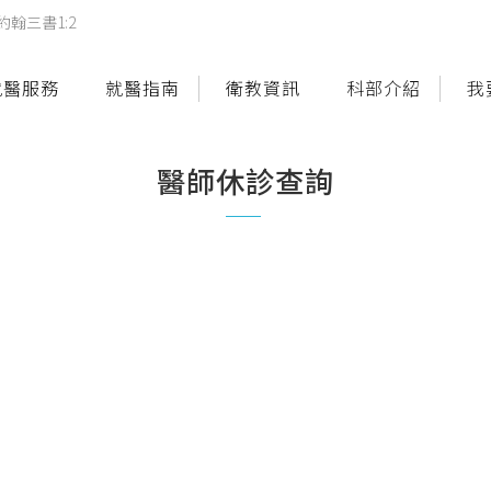
翰三書1:2
就醫服務
就醫指南
衛教資訊
科部介紹
我
醫師休診查詢