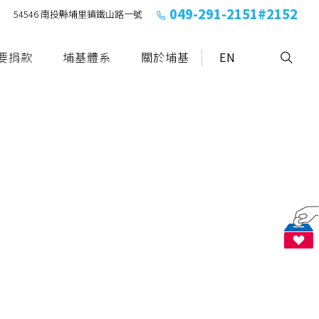
049-291-2151#2152
54546 南投縣埔里鎮鐵山路一號
要捐款
埔基體系
關於埔基
EN