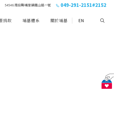
049-291-2151#2152
54546 南投縣埔里鎮鐵山路一號
要捐款
埔基體系
關於埔基
EN