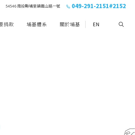
049-291-2151#2152
54546 南投縣埔里鎮鐵山路一號
要捐款
埔基體系
關於埔基
EN