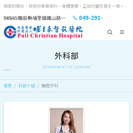
親愛的朋友，我祝你事事順利，身體健康，正如你靈性健全一樣。-
049-291-
54546 南投縣埔里鎮鐵山路一
約翰三書1:2
2151#2152
號
外科部
DEPARTMENT OF SURGERY
首頁
科部介紹
胸腔外科