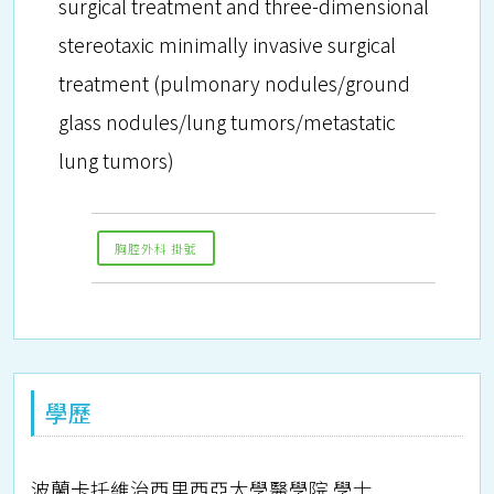
surgical treatment and three-dimensional
stereotaxic minimally invasive surgical
treatment (pulmonary nodules/ground
glass nodules/lung tumors/metastatic
lung tumors)
胸腔外科 掛號
學歷
波蘭卡托維治西里西亞大學醫學院 學士