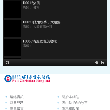
D0012痛風
講師： 骨科
D0021隱性殺手，大腸癌
講師： 大腸直腸外科
F0067痛風飲食怎麼吃
講師：
D0120痛風的診斷與治療
講師： 家庭醫學科
hd2160
hd1440
highres
hd1080
hd720
large
medium
small
tiny
no source
no source
no source
no source
no source
no source
no source
no source
no source
no source
2
1.5
D0007腸躁症與大腸癌
1.25
講師： 肝膽腸胃內科
normal
0.5
聯絡資訊
關於本網站
0.25
常見問題
鐵山路1號的故事
意見留言
隱私權政策