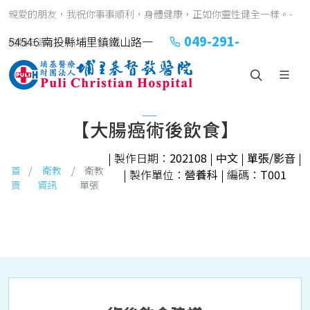
親愛的朋友，我祝你事事順利，身體健康，正如你靈性健全一樣。-
049-291-
54546 南投縣埔里鎮鐵山路一
約翰三書1:2
2151#2152
號
【大腸癌術後飲食】
| 製作日期：
202108
|
中文
|
單張/影音
|
首
衛教
衛教
| 製作單位：
營養科
| 編碼：
T001
頁
資訊
單張