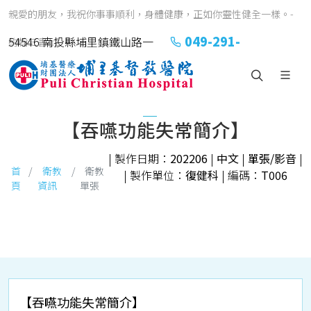
親愛的朋友，我祝你事事順利，身體健康，正如你靈性健全一樣。-
049-291-
54546 南投縣埔里鎮鐵山路一
約翰三書1:2
2151#2152
號
【吞嚥功能失常簡介】
| 製作日期：
202206
|
中文
|
單張/影音
|
首
衛教
衛教
| 製作單位：
復健科
| 編碼：
T006
頁
資訊
單張
【吞嚥功能失常簡介】