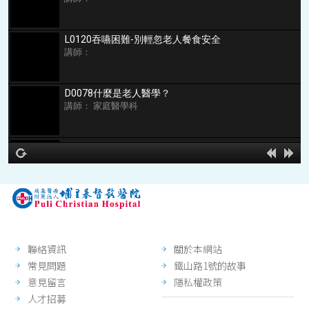
L0120吞嚥困難-別輕忽老人餐食安全
講師：
D0078什麼是老人醫學？
講師： 家庭醫學科
N0004口腔護理
講師： 護理部
hd2160
hd1440
highres
hd1080
hd720
large
medium
small
tiny
no source
no source
no source
no source
no source
no source
no source
no source
no source
no source
2
1.5
1.25
normal
0.5
聯絡資訊
關於本網站
0.25
常見問題
鐵山路1號的故事
意見留言
隱私權政策
人才招募