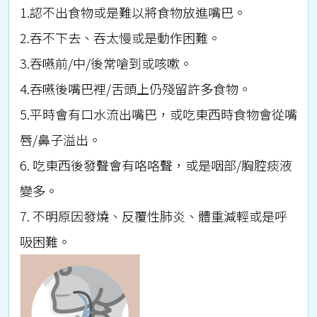
1.認不出食物或是難以將食物放進嘴巴。
2.吞不下去、吞太慢或是動作困難。
3.吞嚥前/中/後常嗆到或咳嗽。
4.吞嚥後嘴巴裡/舌頭上仍殘留許多食物。
5.平時會有口水流出嘴巴，或吃東西時食物會從嘴
唇/鼻子溢出。
6. 吃東西後發聲會有咯咯聲，或是咽部/胸腔痰液
變多。
7. 不明原因發燒、反覆性肺炎、體重減輕或是呼
吸困難。