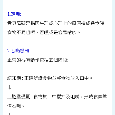
1.定義:
吞嚥障礙是指因生理或心理上的原因造成進食時
食物不易咀嚼、吞嚥或是容易嗆咳。
2.吞嚥機轉:
正常的吞嚥動作包括五個階段:
認知期
: 正確辨識食物並將食物放入口中。
↓
口腔準備期
: 食物於口中攪拌及咀嚼，形成食團準
備吞嚥。
↓