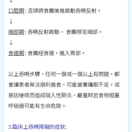
口腔期
: 舌頭將食團後推啟動吞嚥反射。
↓
咽部期
: 吞嚥反射啟動， 食團移至咽部。
↓
食道期
: 食團經食道，進入胃部。
以上吞嚥步驟，任何一個或一個以上有問題，都
會讓患者無法順利進食，可能營養攝取不足，或
是因嗆咳而造成吸入性肺炎，嚴重時若食物阻塞
呼吸道可能有生命危險。
3.臨床上吞嚥障礙的症狀: