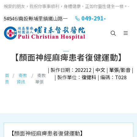
親愛的朋友，我祝你事事順利，身體健康，正如你靈性健全一樣。-
049-291-
54546 南投縣埔里鎮鐵山路一
約翰三書1:2
2151#2152
號
【顏面神經麻痺患者復健運動】
| 製作日期：
202212
|
中文
|
單張/影音
|
首
衛教
衛教
| 製作單位：
復健科
| 編碼：
T028
頁
資訊
單張
【顏面神經麻痺患者復健運動】