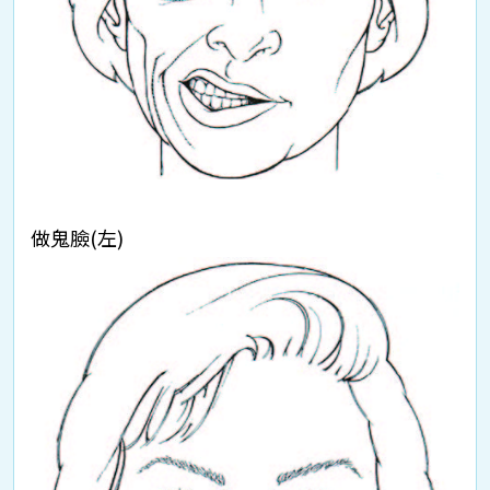
做鬼臉(左)