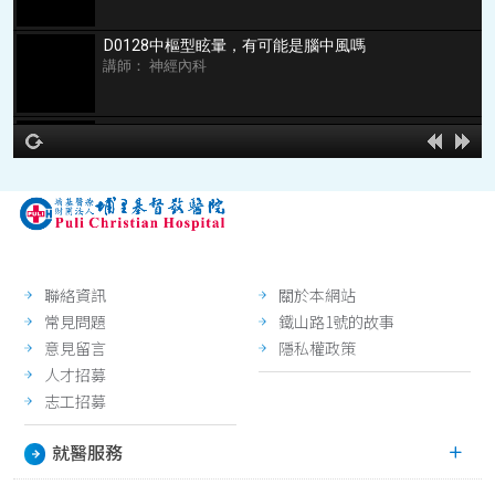
D0128中樞型眩暈，有可能是腦中風嗎
講師： 神經內科
N0045腦中風預防及照顧
講師：
hd2160
hd1440
highres
hd1080
hd720
large
medium
small
tiny
no source
no source
no source
no source
no source
no source
no source
no source
no source
no source
2
1.5
1.25
normal
0.5
聯絡資訊
關於本網站
0.25
常見問題
鐵山路1號的故事
意見留言
隱私權政策
人才招募
志工招募
就醫服務