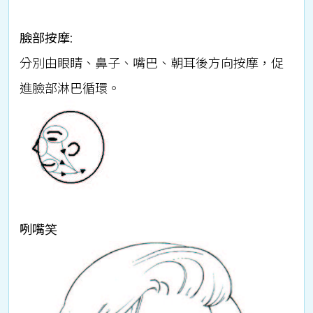
臉部按摩
:
分別由眼睛、鼻子、嘴巴、朝耳後方向按摩，促
進臉部淋巴循環。
咧嘴笑