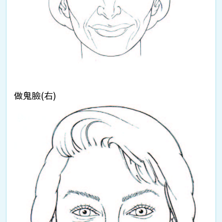
做鬼臉(右)