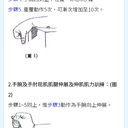
步驟5.
重覆動作5次，可漸次增加至10次。
2.手腕及手肘屈肌肌腱伸展及伸肌肌力訓練：(圖
2)
步驟1~5同上，惟
步驟3
動作為手腕向上伸展。