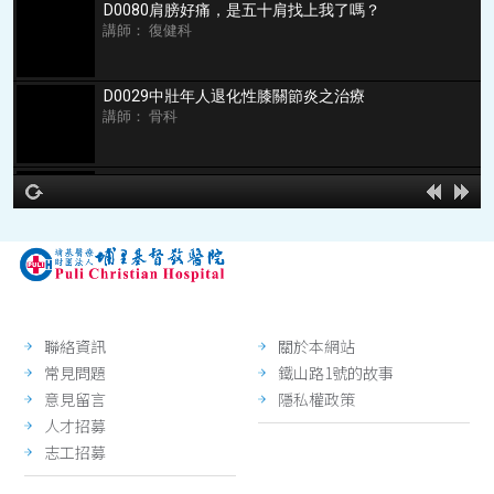
D0080肩膀好痛，是五十肩找上我了嗎？
講師： 復健科
D0029中壯年人退化性膝關節炎之治療
講師： 骨科
D0011骨質疏鬆
講師： 骨科
hd2160
hd1440
highres
hd1080
hd720
large
medium
small
tiny
no source
no source
no source
no source
no source
no source
no source
no source
no source
no source
2
1.5
1.25
normal
0.5
聯絡資訊
關於本網站
0.25
常見問題
鐵山路1號的故事
意見留言
隱私權政策
人才招募
志工招募