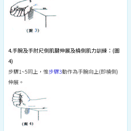
4.手腕及手肘尺側肌腱伸展及橈側肌力訓練：(圖
4)
步驟1~5同上，惟
步驟3
動作為手腕向上(即橈側)
伸展。