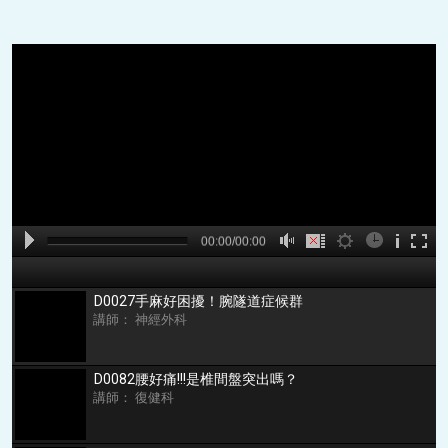
A
B
00:00
00:00/00:00
00:00
D0027手麻好困擾！腕隧道症候群
講師： 神經外科
D0082腰好痛!!!是椎間盤突出嗎？
講師： 復健科