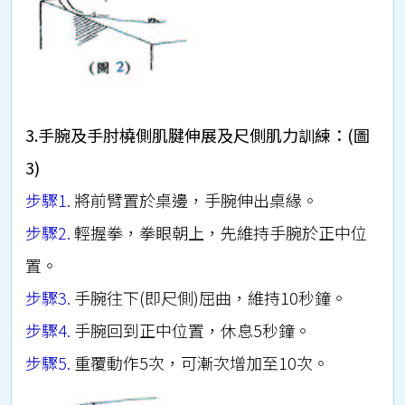
3.手腕及手肘橈側肌腱伸展及尺側肌力訓練：(圖
3)
步驟1.
將前臂置於桌邊，手腕伸出桌緣。
步驟2.
輕握拳，拳眼朝上，先維持手腕於正中位
置。
步驟3.
手腕往下(即尺側)屈曲，維持10秒鐘。
步驟4.
手腕回到正中位置，休息5秒鐘。
步驟5.
重覆動作5次，可漸次增加至10次。