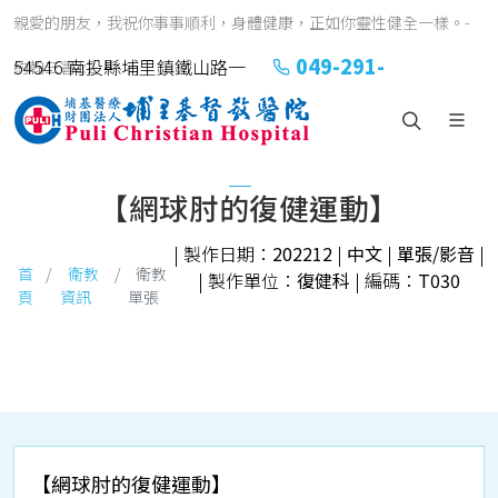
親愛的朋友，我祝你事事順利，身體健康，正如你靈性健全一樣。-
049-291-
54546 南投縣埔里鎮鐵山路一
約翰三書1:2
2151#2152
號
【網球肘的復健運動】
| 製作日期：
202212
|
中文
|
單張/影音
|
首
衛教
衛教
| 製作單位：
復健科
| 編碼：
T030
頁
資訊
單張
【網球肘的復健運動】