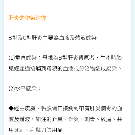
肝炎的傳染途徑
B型及C型肝炎主要為血液及體液感染
(1)垂直感染：母親為B型肝炎帶原者，生產時胎
兒經產道接觸到母親的血液或分泌物造成感染。
(2)水平感染：
◆
經由皮膚、黏膜傷口接觸到帶有肝炎病毒的血
液及體液，如注射針具、針灸、刺青、紋眉、共
用牙刷、刮鬍刀等用品