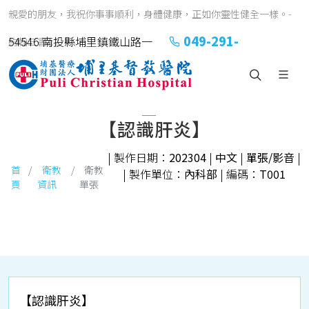
親愛的朋友，我祝你事事順利，身體健康，正如你靈性健全一樣。-
049-291-
54546 南投縣埔里鎮鐵山路一
約翰三書1:2
2151#2152
號
【認識肝炎】
| 製作日期：
202304
|
中文
|
單張/影音
|
首
衛教
衛教
| 製作單位：
內科部
| 編碼：
T001
頁
資訊
單張
【認識肝炎】