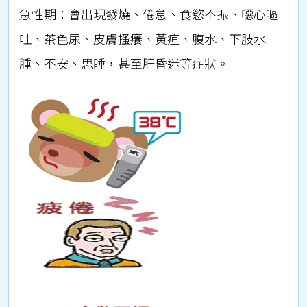
急性期：會出現發燒、倦怠、食慾不振、噁心嘔
吐、茶色尿、皮膚搔癢、黃疸、腹水、下肢水
腫、不安、思睡，甚至肝昏迷等症狀。