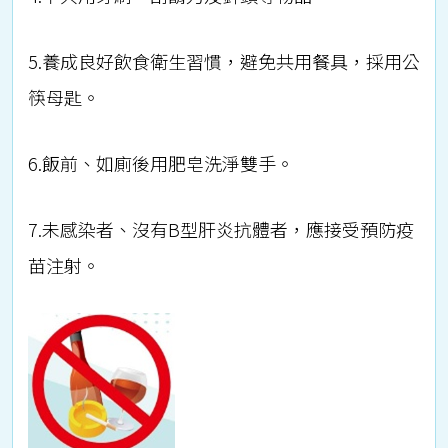
5.養成良好飲食衛生習慣，避免共用餐具，採用公
筷母匙。
6.飯前、如廁後用肥皂洗淨雙手。
7.未感染者、沒有B型肝炎抗體者，應接受預防疫
苗注射。