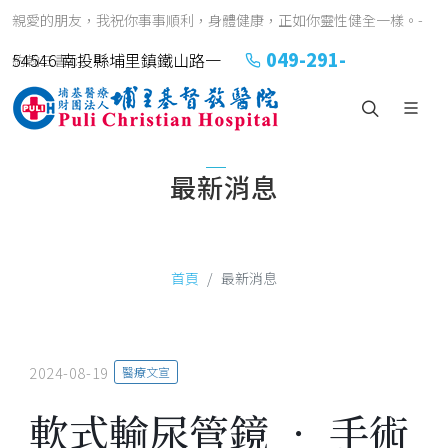
親愛的朋友，我祝你事事順利，身體健康，正如你靈性健全一樣。-
049-291-
54546 南投縣埔里鎮鐵山路一
約翰三書1:2
2151#2152
號
最新消息
首頁
最新消息
2024-08-19
醫療文宣
軟式輸尿管鏡 ． 手術