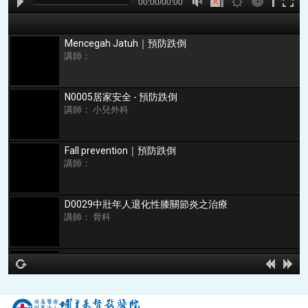
A
B
00:00
00:00/00:00
00:00
Mencegah Jatuh｜預防跌倒
講師：
N0005居家安全 - 預防跌倒
講師： 小兒外科
Fall prevention｜預防跌倒
講師：
D0029中壯年人退化性膝關節炎之治療
講師： 骨科
D0030阿〝髖〞的一生談髖關節疾病 － 從出生到終老
講師： 骨科
hd2160
hd1440
highres
hd1080
hd720
large
medium
small
tiny
no source
no source
no source
no source
no source
no source
no source
no source
no source
no source
2
1.5