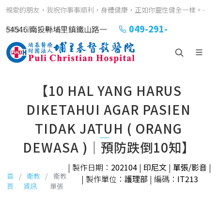
親愛的朋友，我祝你事事順利，身體健康，正如你靈性健全一樣。-
049-291-
54546 南投縣埔里鎮鐵山路一
約翰三書1:2
2151#2152
號
【10 HAL YANG HARUS
DIKETAHUI AGAR PASIEN
TIDAK JATUH ( ORANG
DEWASA )｜預防跌倒10知】
| 製作日期：
202104
|
印尼文
|
單張/影音
|
首
衛教
衛教
| 製作單位：
護理部
| 編碼：
IT213
頁
資訊
單張