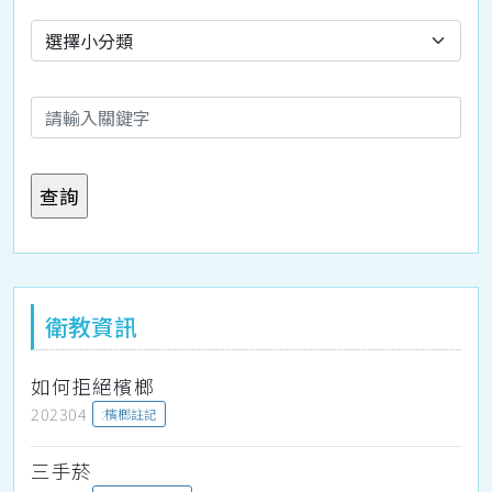
衛教資訊
如何拒絕檳榔
202304
:檳榔註記
三手菸