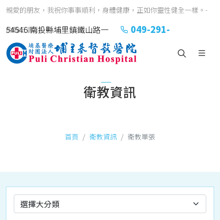
親愛的朋友，我祝你事事順利，身體健康，正如你靈性健全一樣。-
049-291-
54546 南投縣埔里鎮鐵山路一
約翰三書1:2
2151#2152
號
衛教資訊
首頁
衛教資訊
衛教單張