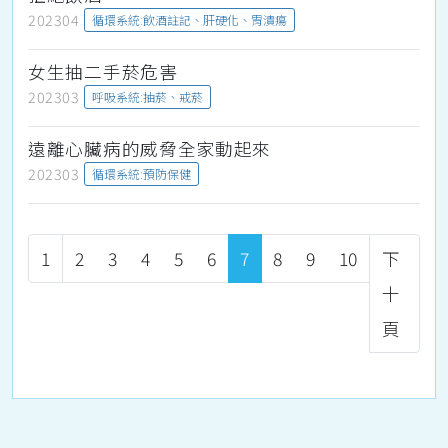
202304
循環系統:飲酒註記、肝硬化、胃潰瘍
女生抽二手菸危害
202303
呼吸系統:抽菸、戒菸
遠離心臟病的威脅全家動起來
202303
循環系統:預防保健
1
2
3
4
5
6
7
8
9
10
下
十
頁